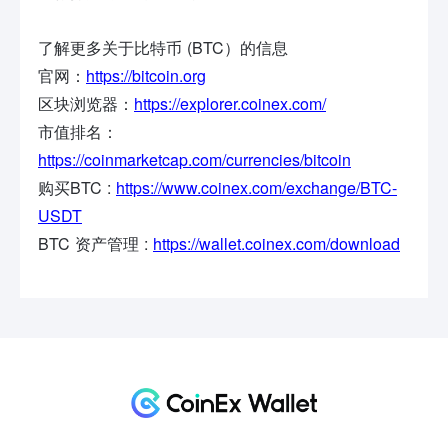
了解更多关于比特币 (BTC）的信息
官网：
https://bitcoin.org
区块浏览器：
https://explorer.coinex.com/
市值排名：
https://coinmarketcap.com/currencies/bitcoin
购买BTC :
https://www.coinex.com/exchange/BTC-
USDT
BTC 资产管理 :
https://wallet.coinex.com/download