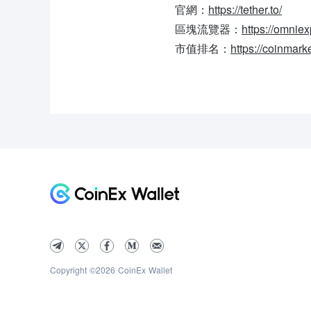
官網：
https://tether.to/
區塊流覽器：
https://omniexp
市值排名：
https://coinmark
Copyright ©2026 CoinEx Wallet