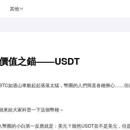
其他
價值之錨——USDT
BTC如過山車般起起落落太猛，幣圈的人們簡直各種揪心……但最
就來給大家科普一下這個幣種～
剛入幣圈的小白第一反應就是：美元？雖然USDT並不是美元，但