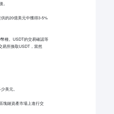
腦後。
供的20億美元中獲得3-5%
.0幣種。USDT的交易確認等
交易所換取USDT，當然
多少美元。
區塊鏈資產市場上進行交