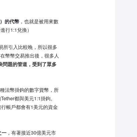
D）的代幣
，也就是被用來數
進行1:1兌換）
交易所引入比較晚，所以很多
。在幣幣交易推出後，很多人
解決問題的管道，受到了眾多
是一種法幣掛鉤的數字貨幣，所
ether都與美元1:1掛鉤。
其銀行帳戶都會有1美元的資金
之一
，有著接近30億美元市