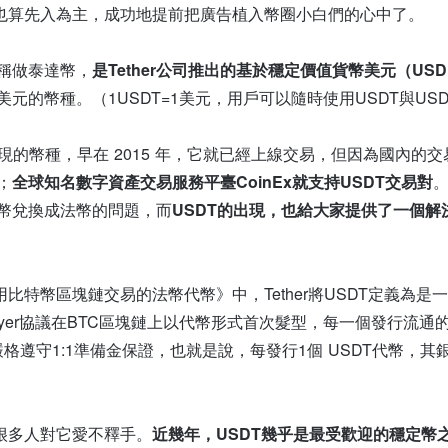
字也算先入為主，成功地提前把廣告植入幣圈小白們的心中了。
，被稱做泰達幣，
是Tether公司推出的基於穩定價值貨幣美元（US
元的幣種。（1USDT=1美元，用戶可以隨時使用USDT與USD
出現的幣種，早在 2015 年，它就已經上線交易，但因為國內的
；
全球知名數字資產交易服務平臺CoinEx就支持USDT交易對
幣兌換成法幣的問題，而
USDT的出現，也給大家提供了一個
利用比特幣區塊鏈交易的法幣代幣》中，Tether將USDT定義為
i Layer協議在BTC區塊鏈上以代幣形式首次髮型，每一個發行流通的T
後，嚴格遵守1:1準備金保證，也就是說，每發行1個 USDT代幣，
，很多人對它愛不釋手。
近幾年，USDT幾乎是最受歡迎的穩定幣