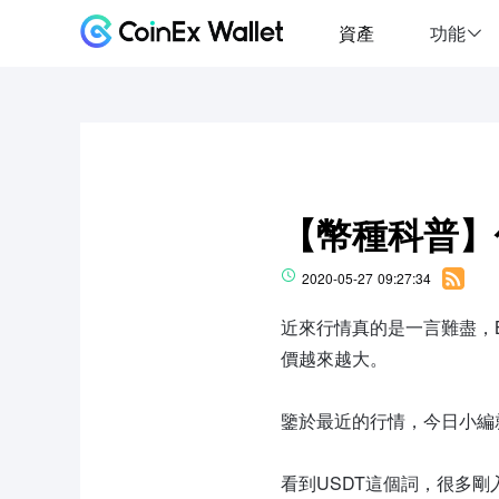
資產
功能
【幣種科普】
2020-05-27 09:27:34
近來行情真的是一言難盡，
價越來越大。
鑒於最近的行情，今日小編
看到USDT這個詞，很多