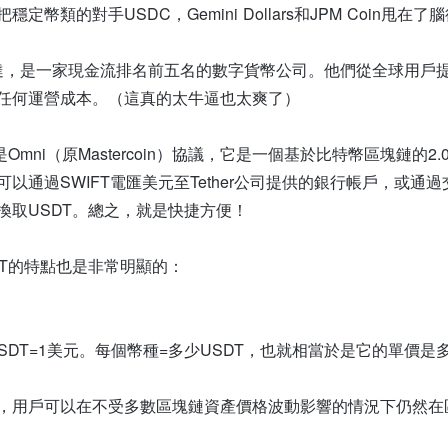
幣類的對手USDC，Gemini Dollars和JPM Coin甩在了
er泰達，是一家現金流排名前五名的數字貨幣公司。他們從全球用戶提
任何運營成本。（這真的太牛逼也太爽了）
Omni（原Mastercoin）協議，它是一個基於比特幣區塊鏈的2
以通過SWIFT電匯美元至Tether公司提供的銀行帳戶，或通過
換取USDT。總之，就是快捷方便！
DT的特點也是非常明顯的：
USDT=1美元。每個幣種=多少USDT，也就相當於是它的單價是
，用戶可以在不受多數區塊鏈資產價格波動影響的情況下仍然在