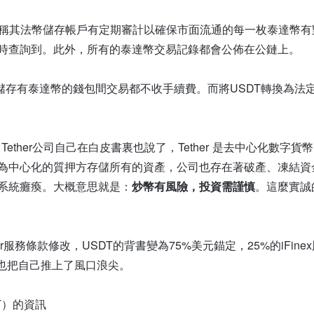
r 聲稱其法幣儲存帳戶有定期審計以確保市面流通的每一枚泰達幣
時查詢到。此外，所有的泰達幣交易記錄都會公佈在公鏈上。
者在儲存有泰達幣的錢包間交易都不收手續費。而將USDT轉換為
Tether公司自己在白皮書裏也說了，Tether 是去中心化數字貨幣
為中心化的質押方存儲所有的資產，公司也存在著破產、凍結資
系統癱瘓。大概意思就是：
炒幣有風險，投資需謹慎
。這麼實誠
her服務條款修改，USDT的背書變為75%美元錨定，25%的iFi
DT，也把自己推上了風口浪尖。
T）的資訊