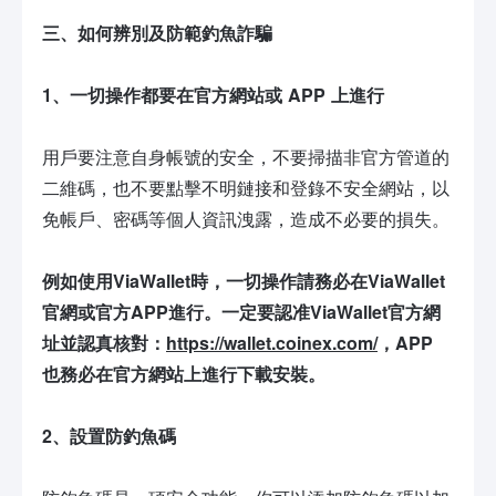
三、
如何
辨別及防範
釣魚詐騙
1、一切操作都要在官方網站或 APP 上進行
用戶要注意自身帳號的安全，不要掃描非官方管道的
二維碼，也不要點擊不明鏈接和登錄不安全網站，以
免帳戶、密碼等個人資訊洩露，造成不必要的損失。
例如
使用
V
ia
W
allet
時，一切操作
請務必在
V
ia
W
allet
官網或官方APP進行
。
一定要認准V
ia
W
allet
官方網
址
並認真核對
：
https://wallet.coinex.com/
，
APP
也
務必
在官方網站上進行下載安裝。
2、設置防釣魚碼