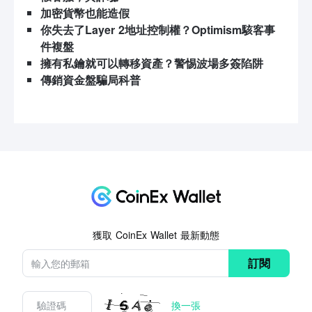
加密貨幣也能造假
你失去了Layer 2地址控制權？Optimism駭客事
件複盤
擁有私鑰就可以轉移資產？警惕波場多簽陷阱
傳銷資金盤騙局科普
獲取 CoinEx Wallet 最新動態
訂閱
換一張